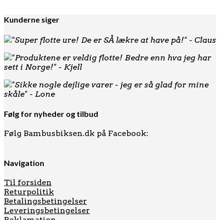
Den
Den
219
kr.
175
kr.
oprindelige
aktuelle
pris
pris
Kunderne siger
var:
er:
219 kr..
175 kr..
"Super flotte ure! De er SÅ lækre at have på!" - Claus
"Produktene er veldig flotte! Bedre enn hva jeg har
sett i Norge!" - Kjell
"Sikke nogle dejlige varer - jeg er så glad for mine
skåle" - Lone
Følg for nyheder og tilbud
Følg Bambusbiksen.dk på Facebook:
Navigation
Til forsiden
Returpolitik
Betalingsbetingelser
Leveringsbetingelser
Reklamation