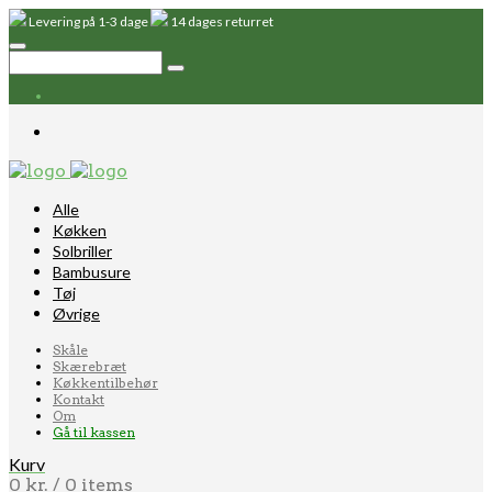
Levering på 1-3 dage
14 dages returret
Alle
Køkken
Solbriller
Bambusure
Tøj
Øvrige
Skåle
Skærebræt
Køkkentilbehør
Kontakt
Om
Gå til kassen
Kurv
0
kr.
/ 0 items