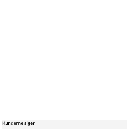
Tilføj til kurv
Køkken
,
Øvrige bambusprodukter
Sugerør
6
kr.
Tilføj til kurv
Øvrige bambusprodukter
Nøglebrædt
119
kr.
Kunderne siger