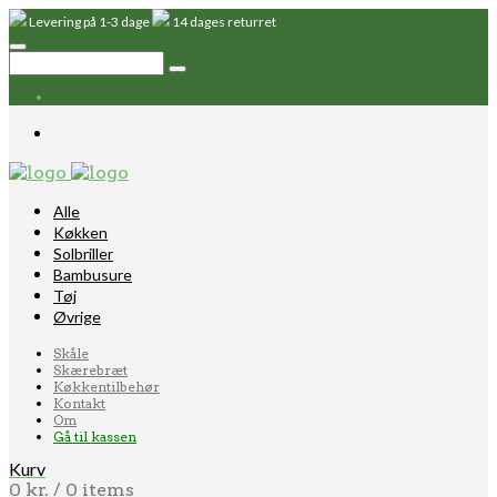
Levering på 1-3 dage
14 dages returret
Alle
Køkken
Solbriller
Bambusure
Tøj
Øvrige
Skåle
Skærebræt
Køkkentilbehør
Kontakt
Om
Gå til kassen
Kurv
0
kr.
/ 0 items