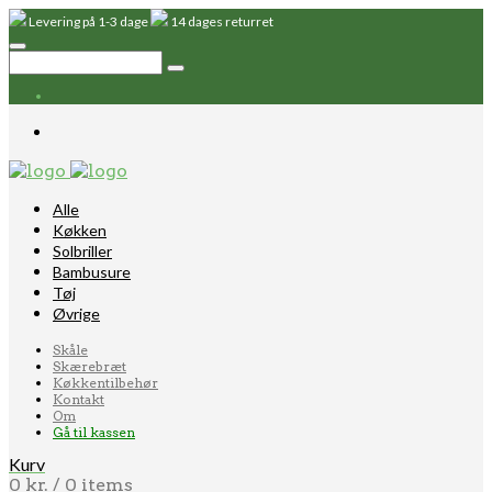
Levering på 1-3 dage
14 dages returret
Alle
Køkken
Solbriller
Bambusure
Tøj
Øvrige
Skåle
Skærebræt
Køkkentilbehør
Kontakt
Om
Gå til kassen
Kurv
0
kr.
/ 0 items